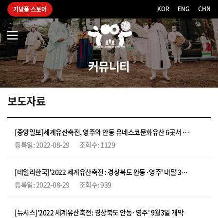
KOR
|
ENG
|
CHN
기념품 스토어
2021
세
계
유
커뮤니티
산
축
전
보도자료
[중앙일보]세계유산축전, 영주와 안동 유네스코문화유산 6곳서 열린다
2022-08-29
1129
[데일리한국]'2022 세계유산축전 : 경상북도 안동·영주' 내달 3일 개막
2022-08-29
939
[뉴시스]'2022 세계유산축전: 경상북도 안동·영주' 9월3일 개막