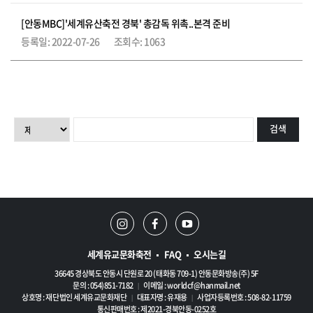
[안동MBC]'세계유산축전 경북' 총감독 위촉..본격 준비
2022-07-26
1063
검색
세계유교문화축전
FAQ
오시는길
36645 경상북도 안동시 단원로 20 (태화동 709-1) 안동문화방송(주) 5F
문의 : 054)851-7182
이메일 :
worldcf@hanmail.net
|
상호명 : 재단법인 세계유교문화재단
대표자명 : 유재용
사업자등록번호 : 508-82-11759
|
|
통신판매번호 : 제2021-경북안동-0252호