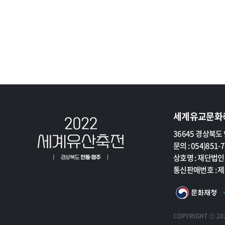
세계유교문화
세
36645 경상북도 
계
문의 : 054)851-
유
상호명 : 재단법
교
통신판매번호 : 제
문
화
축
COPYRIGHT Ⓒ 202
전