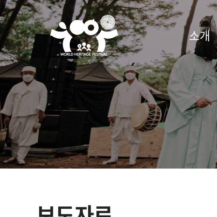
2021
소개
세
계
유
산
축
전
보도자료