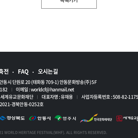
축전
FAQ
오시는길
안동시 단원로 20 (태화동 709-1) 안동문화방송(주) 5F
7182
이메일 :
worldcf@hanmail.net
|
인 세계유교문화재단
대표자명 : 유재용
사업자등록번호 : 508-82-117
|
|
2021-경북안동-0252호
1 WORLD HERITAGE FESTIVAL(WHF). ALL RIGHTS RESERVED.