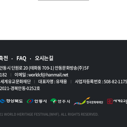
축전
FAQ
오시는길
안동시 단원로 20 (태화동 709-1) 안동문화방송(주) 5F
7182
이메일 :
worldcf@hanmail.net
|
인 세계유교문화재단
대표자명 : 유재용
사업자등록번호 : 508-82-117
|
|
2021-경북안동-0252호
1 WORLD HERITAGE FESTIVAL(WHF). ALL RIGHTS RESERVED.