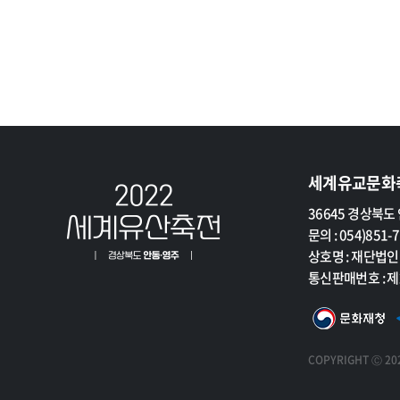
세계유교문화
세
36645 경상북도 
계
문의 : 054)851-
유
상호명 : 재단법
교
통신판매번호 : 제
문
화
축
COPYRIGHT Ⓒ 202
전