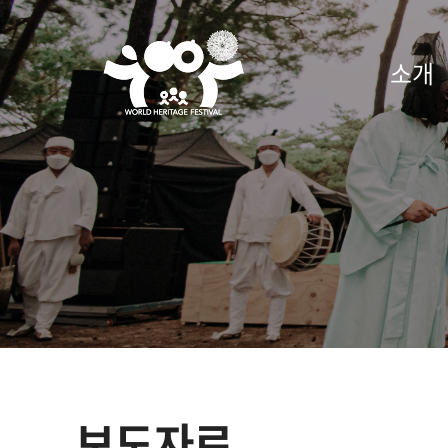
2021
소개
세
계
유
산
축
전
보도자료