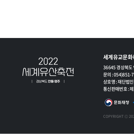
세계유교문화
세
36645 경상북도 
계
문의 : 054)851-
유
상호명 : 재단법
교
통신판매번호 : 제
문
화
축
COPYRIGHT Ⓒ 202
전