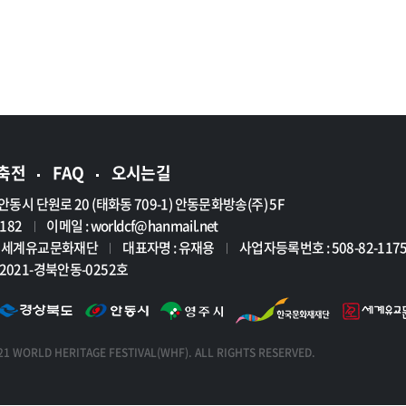
축전
FAQ
오시는길
안동시 단원로 20 (태화동 709-1) 안동문화방송(주) 5F
7182
이메일 :
worldcf@hanmail.net
|
인 세계유교문화재단
대표자명 : 유재용
사업자등록번호 : 508-82-117
|
|
2021-경북안동-0252호
1 WORLD HERITAGE FESTIVAL(WHF). ALL RIGHTS RESERVED.