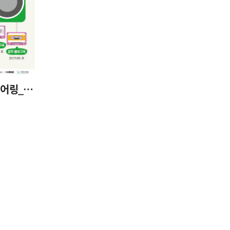
(사전예약)구곡길 라디엔티어링_하회구곡편