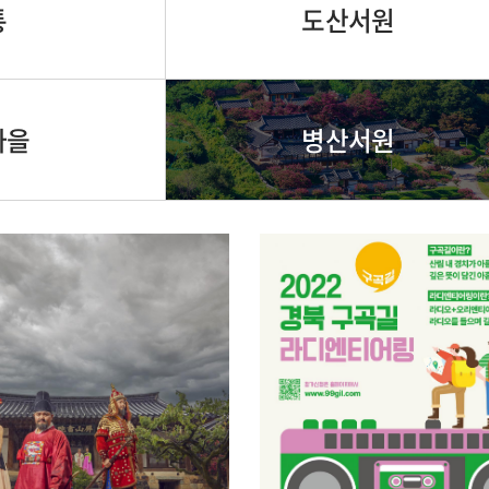
통
도산서원
마을
병산서원