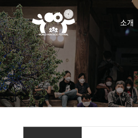
2021
소개
세
계
유
산
축
전