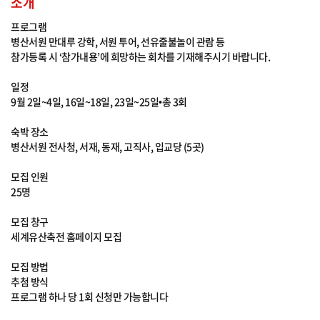
소개
프로그램
병산서원 만대루 강학, 서원 투어, 선유줄불놀이 관람 등
참가등록 시 ‘참가내용’에 희망하는 회차를 기재해주시기 바랍니다.
일정
9월 2일~4일, 16일~18일, 23일~25일•총 3회
숙박 장소
병산서원 전사청, 서재, 동재, 고직사, 입교당 (5곳)
모집 인원
25명
모집 창구
세계유산축전 홈페이지 모집
모집 방법
추첨 방식
프로그램 하나 당 1회 신청만 가능합니다