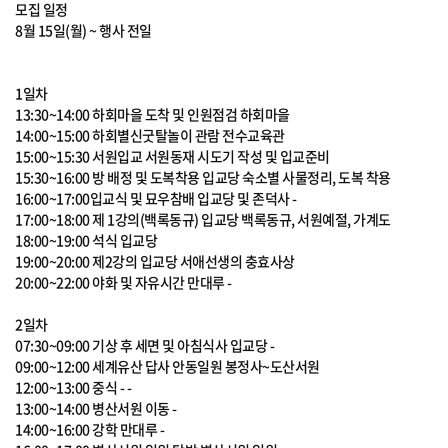
모집 일정
8월 15일(월) ~ 행사 전일
1일차
13:30~14:00 하회마을 도착 및 인원점검 하회마을
14:00~15:00 하회별신굿탈놀이 관람 전수교육관
15:00~15:30 서원입교 서원동재 시도기 작성 및 입교준비
15:30~16:00 방 배정 및 도복착용 입교당 숙소별 사물정리, 도복 착용
16:00~17:00입교식 및 묘우참배 입교당 및 존덕사 -
17:00~18:00 제 1강의(백록동규) 입교당 백록동규, 서원예절, 가계도
18:00~19:00 석식 입교당
19:00~20:00 제2강의 입교당 서애선생의 충효사상
20:00~22:00 야화 및 자유시간 만대루 -
2일차
07:30~09:00 기상 후 세면 및 아침식사 입교당 -
09:00~12:00 세계유산 답사 안동일원 봉정사~도산서원
12:00~13:00 중식 - -
13:00~14:00 병산서원 이동 -
14:00~16:00 강학 만대루 -