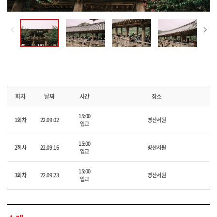
에
에
서
서
의
의
(사
(사
(사
(사
(사
3
3
전
전
전
전
전
일
일
예
예
예
예
예
약)
약)
약)
약)
약)
병
병
병
병
병
산
산
산
산
산
서
서
서
서
서
원
원
원
원
원
회차
날짜
시간
장소
에
에
에
에
에
서
서
서
서
서
15:00
1회차
22.09.02
병산서원
입교
의
의
의
의
의
3
3
3
3
3
15:00
일
일
일
일
일
2회차
22.09.16
병산서원
입교
15:00
3회차
22.09.23
병산서원
입교