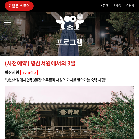
KOR
|
ENG
|
CHN
기념품 스토어
2021
세
계
유
프로그램
산
축
전
(사전예약) 병산서원에서의 3일
병산서원
15:00 입교
“병산서원에서 2박 3일간 머무르며 서원의 가치를 알아가는 숙박 체험”
(사
(
전
전
예
예
약)
약
병
병
산
산
서
서
원
원