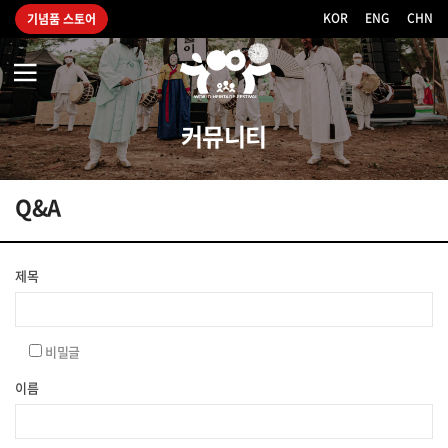
KOR
|
ENG
|
CHN
기념품 스토어
2021
세
계
유
커뮤니티
산
축
전
Q&A
Q&A
제목
문
의
비밀글
이름