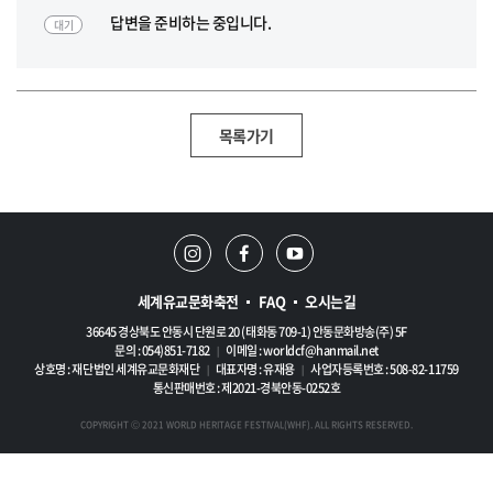
답변을 준비하는 중입니다.
대기
목록가기
세계유교문화축전
FAQ
오시는길
36645 경상북도 안동시 단원로 20 (태화동 709-1) 안동문화방송(주) 5F
문의 : 054)851-7182
이메일 :
worldcf@hanmail.net
|
상호명 : 재단법인 세계유교문화재단
대표자명 : 유재용
사업자등록번호 : 508-82-11759
|
|
통신판매번호 : 제2021-경북안동-0252호
COPYRIGHT Ⓒ 2021 WORLD HERITAGE FESTIVAL(WHF). ALL RIGHTS RESERVED.