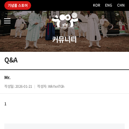
KOR
|
ENG
|
CHN
기념품 스토어
2021
세
계
유
커뮤니티
산
축
전
Q&A
Mr.
작성일: 2026-01-21
작성자: WkYxnTGh
|
1